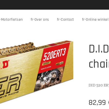
r-Motorfietsen
fr-Over ons
fr-Contact
fr-Online winkel
D.I.
cha
DID 520 ER
82,99