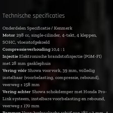
Technische specificaties
Onderdelen Specificatie / Kenmerk
Motor
298 cc, single-cilinder, 4-takt, 4 kleppen,
SOHC, vloeistofgekoeld
Compressieverhouding
10,4 : 1
Injectie
Elektronische brandstofinjectie (PGM-FI)
met 28 mm gasklephuis
Vering vóór
Showa voorvork, 39 mm, volledig
instelbaar (voorbelasting, compressie, rebound),
veerweg ± 158 mm
Vering achter
Showa schokdemper met Honda Pro-
Link systeem, instelbare voorbelasting en rebound,
veerweg ± 170 mm
Remmen
Voor: hydraulische schijf van 185 × 3 mm, 4-